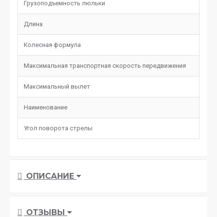
Грузоподъемность люльки
30
Длина
10
Колесная формула
4х
Максимальная транспортная скорость передвижения
50
Максимальный вылет
13
Наименование
А
Угол поворота стрелы
36
ОПИСАНИЕ
ОТЗЫВЫ