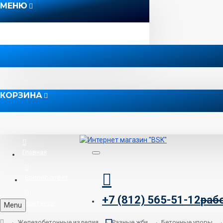
МЕНЮ
КОРЗИНА
Главная
Вопрос-ответ
+7 (812) 565-51-12
раб
Контакты
Menu
Железобетонные изделия
Разные жби
Бетонные упоры