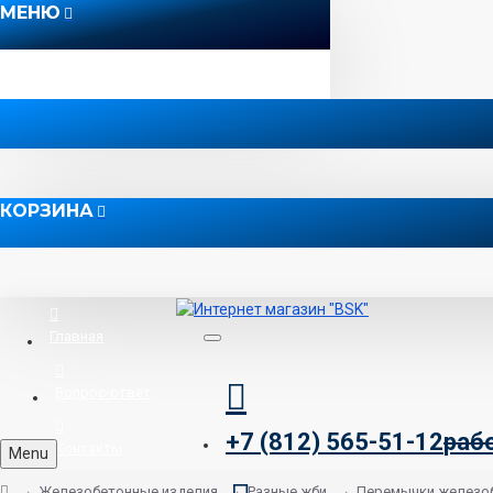
МЕНЮ
КОРЗИНА
Главная
Вопрос-ответ
+7 (812) 565-51-12
раб
Контакты
Menu
Железобетонные изделия
Разные жби
Перемычки железо