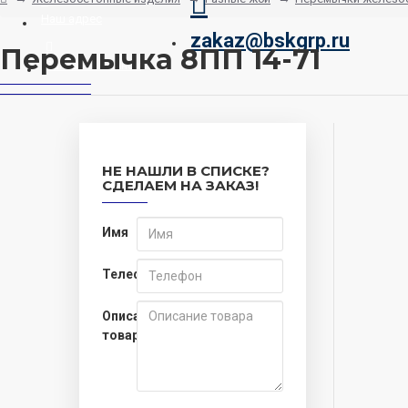
Наш адрес
zakaz@bskgrp.ru
Перемычка 8ПП 14-71
Заказать звонок
НЕ НАШЛИ В СПИСКЕ?
СДЕЛАЕМ НА ЗАКАЗ!
Имя
Телефон
Описание
товара