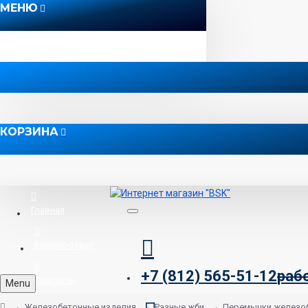
МЕНЮ
КОРЗИНА
Главная
Вопрос-ответ
+7 (812) 565-51-12
раб
Контакты
Menu
Железобетонные изделия
Разные жби
Перемычки железо