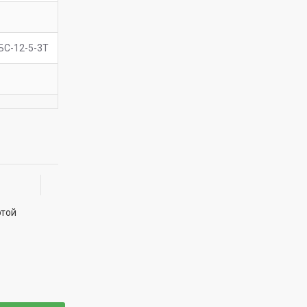
БС-12-5-3Т
ртой