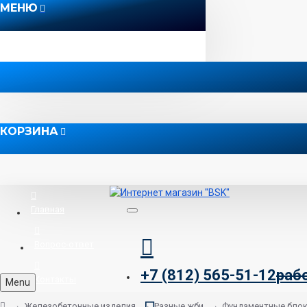
МЕНЮ
КОРЗИНА
Главная
Вопрос-ответ
+7 (812) 565-51-12
раб
Контакты
Menu
Железобетонные изделия
Разные жби
Фундаментные бло