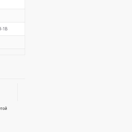
3-1В
ртой