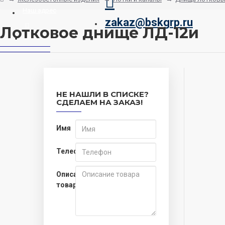
Наш адрес
zakaz@bskgrp.ru
Лотковое днище ЛД-12и
Заказать звонок
НЕ НАШЛИ В СПИСКЕ?
СДЕЛАЕМ НА ЗАКАЗ!
Имя
Телефон
Описание
товара