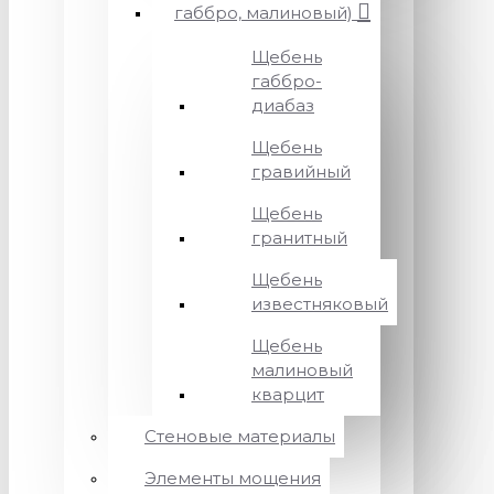
габбро, малиновый)
Щебень
габбро-
диабаз
Щебень
гравийный
Щебень
гранитный
Щебень
известняковый
Щебень
малиновый
кварцит
Стеновые материалы
Элементы мощения