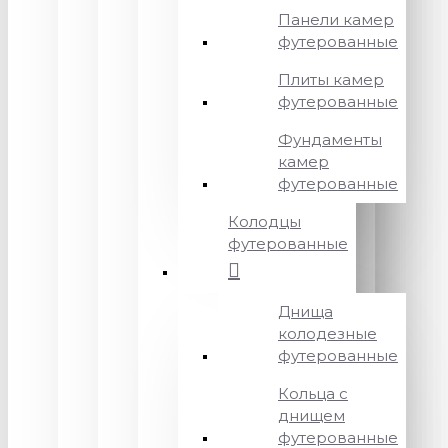
Панели камер
футерованные
Плиты камер
футерованные
Фундаменты
камер
футерованные
Колодцы
футерованные
Днища
колодезные
футерованные
Кольца с
днищем
футерованные