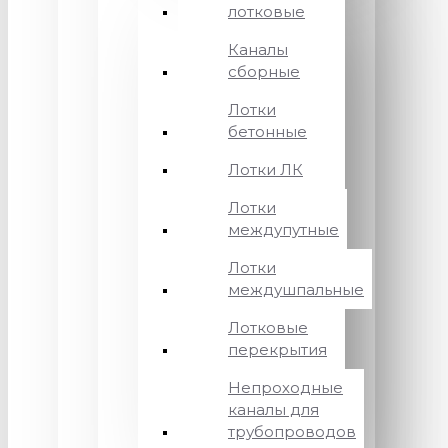
лотковые
Каналы
сборные
Лотки
бетонные
Лотки ЛК
Лотки
междупутные
Лотки
междушпальные
Лотковые
перекрытия
Непроходные
каналы для
трубопроводов