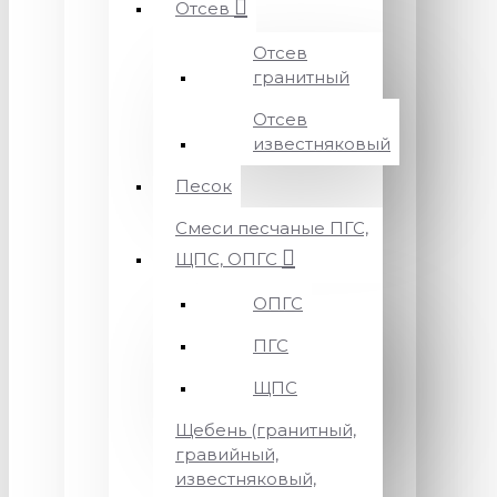
Отсев
Отсев
гранитный
Отсев
известняковый
Песок
Смеси песчаные ПГС,
ЩПС, ОПГС
ОПГС
ПГС
ЩПС
Щебень (гранитный,
гравийный,
известняковый,