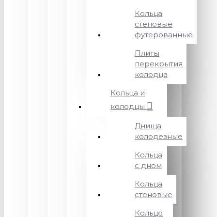
Кольца
стеновые
футерованные
Плиты
перекрытия
колодца
Кольца и
колодцы
Днища
колодезные
Кольца
с дном
Кольца
стеновые
Кольцо