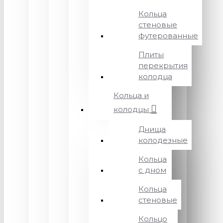
Кольца
стеновые
футерованные
Плиты
перекрытия
колодца
Кольца и
колодцы
Днища
колодезные
Кольца
с дном
Кольца
стеновые
Кольцо