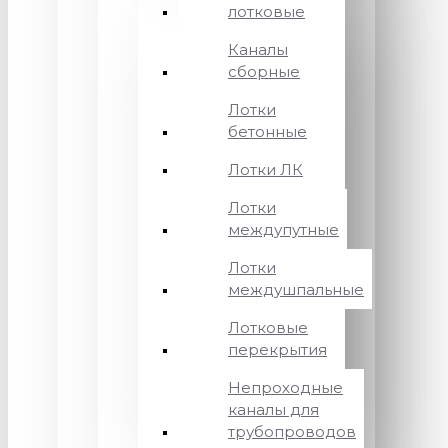
лотковые
Каналы
сборные
Лотки
бетонные
Лотки ЛК
Лотки
междупутные
Лотки
междушпальные
Лотковые
перекрытия
Непроходные
каналы для
трубопроводов