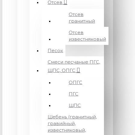
Отсев
Отсев
гранитный
Отсев
известняковый
Песок
Смеси песчаные ПГС,
ЩПС, ОПГС
ОПГС
ПГС
ЩПС
Щебень (гранитный,
гравийный,
известняковый,