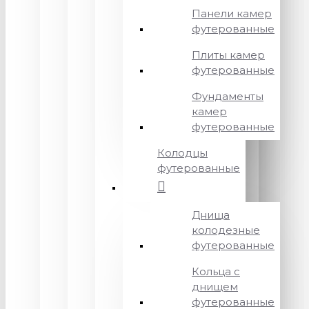
Панели камер
футерованные
Плиты камер
футерованные
Фундаменты
камер
футерованные
Колодцы
футерованные
Днища
колодезные
футерованные
Кольца с
днищем
футерованные