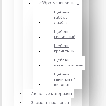
габбро, малиновый)
Щебень
габбро-
диабаз
Щебень
гравийный
Щебень
гранитный
Щебень
известняковый
Щебень
малиновый
кварцит
Стеновые материалы
Элементы мощения