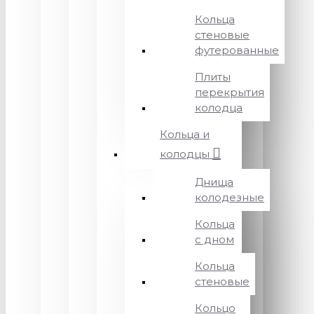
Кольца
стеновые
футерованные
Плиты
перекрытия
колодца
Кольца и
колодцы
Днища
колодезные
Кольца
с дном
Кольца
стеновые
Кольцо