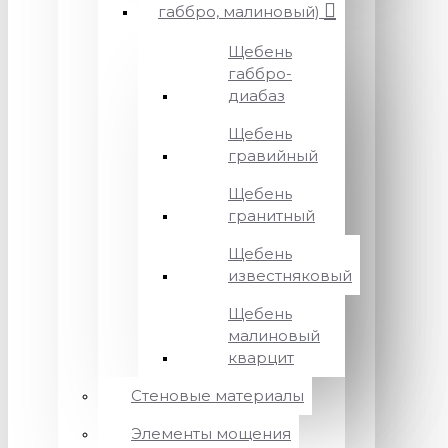
габбро, малиновый)
Щебень
габбро-
диабаз
Щебень
гравийный
Щебень
гранитный
Щебень
известняковый
Щебень
малиновый
кварцит
Стеновые материалы
Элементы мощения