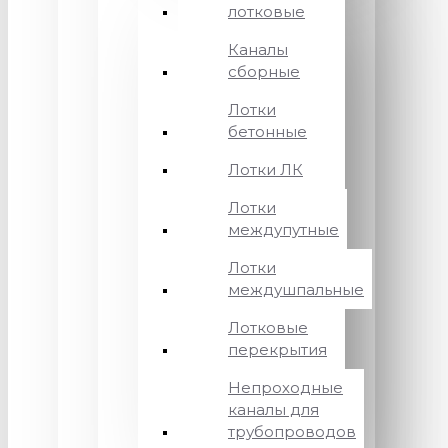
лотковые
Каналы
сборные
Лотки
бетонные
Лотки ЛК
Лотки
междупутные
Лотки
междушпальные
Лотковые
перекрытия
Непроходные
каналы для
трубопроводов