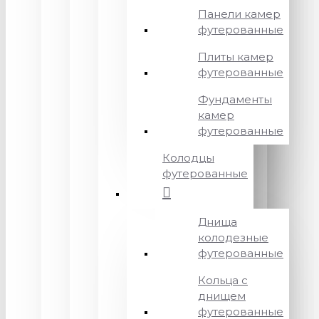
Панели камер
футерованные
Плиты камер
футерованные
Фундаменты
камер
футерованные
Колодцы
футерованные
Днища
колодезные
футерованные
Кольца с
днищем
футерованные