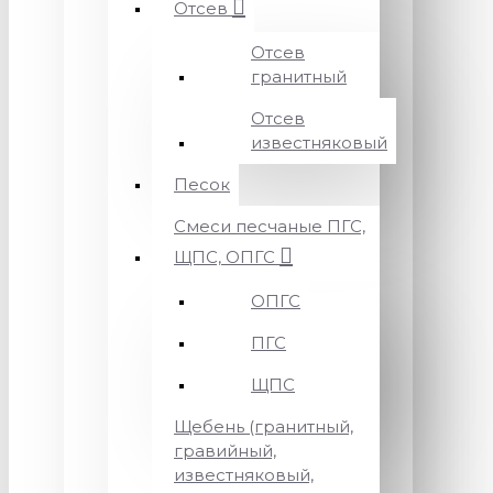
Отсев
Отсев
гранитный
Отсев
известняковый
Песок
Смеси песчаные ПГС,
ЩПС, ОПГС
ОПГС
ПГС
ЩПС
Щебень (гранитный,
гравийный,
известняковый,