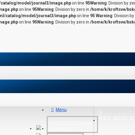
/catalog/model/journal3/image.php
on line
95
Warning
: Division by ze
image.php
on line
95
Warning
: Division by zero in
/home/k/kroftsve/bsk
tml/catalog/model/journal3/image.php
on line
95
Warning
: Division by
image.php
on line
95
Warning
: Division by zero in
/home/k/kroftsve/bsk
Menu
8 812 565 51 12
ЖЕЛЕЗОБЕТОННЫЕ
ИЗДЕЛИЯ