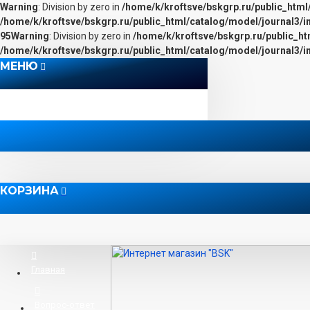
Warning
: Division by zero in
/home/k/kroftsve/bskgrp.ru/public_html
/home/k/kroftsve/bskgrp.ru/public_html/catalog/model/journal3/
95
Warning
: Division by zero in
/home/k/kroftsve/bskgrp.ru/public_h
/home/k/kroftsve/bskgrp.ru/public_html/catalog/model/journal3/
МЕНЮ
КОРЗИНА
Главная
Вопрос-ответ