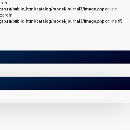
ro in
grp.ru/public_html/catalog/model/journal3/image.php
on line
 zero in
grp.ru/public_html/catalog/model/journal3/image.php
on line
95