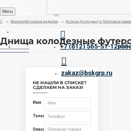
Menu
Контакты
Железобетонные изделия
Кольца (колодцы) и Тепловые каме
Наш адрес
Днища колодезные футер
+7 (812) 565-51-12
раб
Заказать звонок
zakaz@bskgrp.ru
НЕ НАШЛИ В СПИСКЕ?
СДЕЛАЕМ НА ЗАКАЗ!
Имя
Телефон
Описание