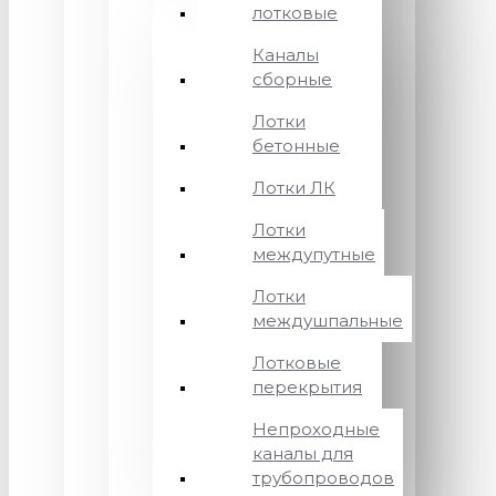
лотковые
Каналы
сборные
Лотки
бетонные
Лотки ЛК
Лотки
междупутные
Лотки
междушпальные
Лотковые
перекрытия
Непроходные
каналы для
трубопроводов