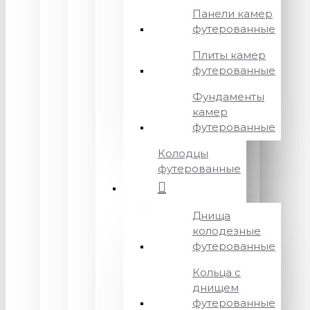
Панели камер
футерованные
Плиты камер
футерованные
Фундаменты
камер
футерованные
Колодцы
футерованные
Днища
колодезные
футерованные
Кольца с
днищем
футерованные