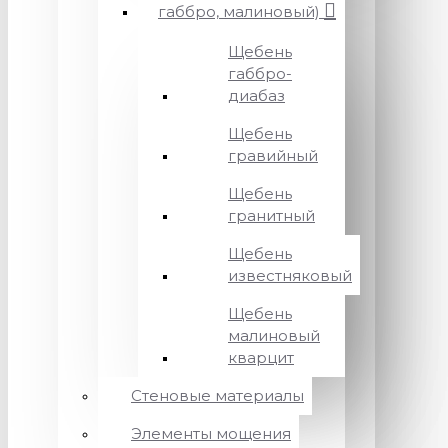
габбро, малиновый)
Щебень
габбро-
диабаз
Щебень
гравийный
Щебень
гранитный
Щебень
известняковый
Щебень
малиновый
кварцит
Стеновые материалы
Элементы мощения