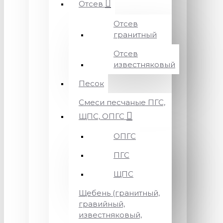
Отсев
Отсев
гранитный
Отсев
известняковый
Песок
Смеси песчаные ПГС,
ЩПС, ОПГС
ОПГС
ПГС
ЩПС
Щебень (гранитный,
гравийный,
известняковый,