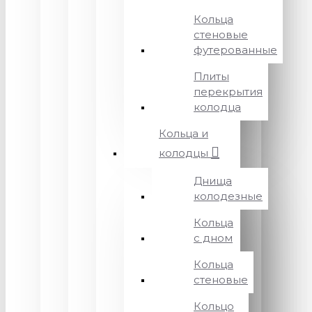
Кольца
стеновые
футерованные
Плиты
перекрытия
колодца
Кольца и
колодцы
Днища
колодезные
Кольца
с дном
Кольца
стеновые
Кольцо