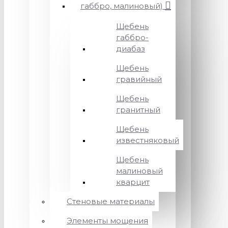
габбро, малиновый)
Щебень
габбро-
диабаз
Щебень
гравийный
Щебень
гранитный
Щебень
известняковый
Щебень
малиновый
кварцит
Стеновые материалы
Элементы мощения