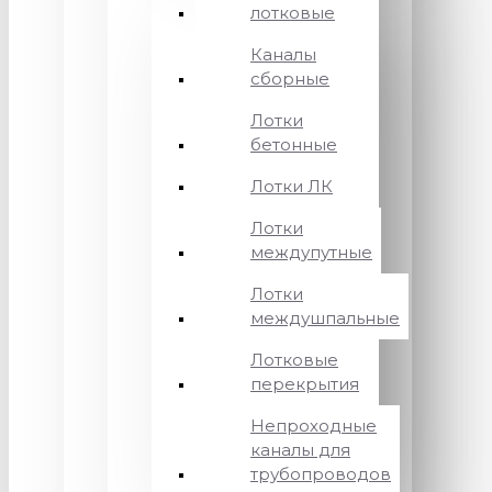
лотковые
Каналы
сборные
Лотки
бетонные
Лотки ЛК
Лотки
междупутные
Лотки
междушпальные
Лотковые
перекрытия
Непроходные
каналы для
трубопроводов