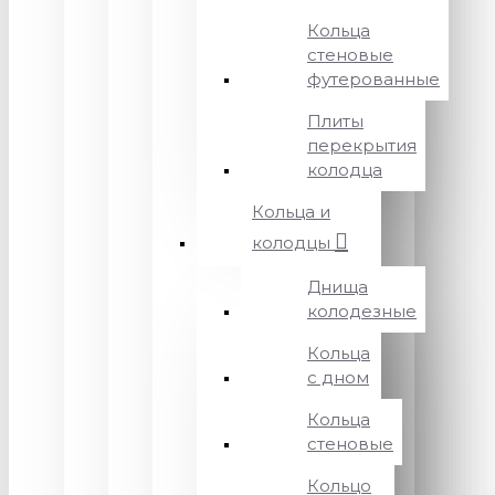
Кольца
стеновые
футерованные
Плиты
перекрытия
колодца
Кольца и
колодцы
Днища
колодезные
Кольца
с дном
Кольца
стеновые
Кольцо