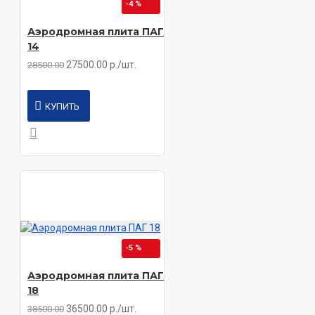
-4 %
Аэродромная плита ПАГ
14
Наименование
Длина, мм
Ширина, мм
27500.00 р./шт.
28500.00
ПАГ-14
6000
2000
КУПИТЬ
ПАГ-18
6000
2000
ПАГ-20
6000
2000
-5 %
Аэродромная плита ПАГ
18
36500.00 р./шт.
38500.00