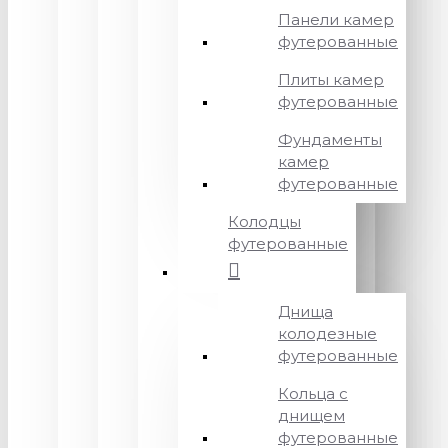
Панели камер
футерованные
Плиты камер
футерованные
Фундаменты
камер
футерованные
Колодцы
футерованные
Днища
колодезные
футерованные
Кольца с
днищем
футерованные