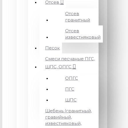
Отсев
Отсев
гранитный
Отсев
известняковый
Песок
Смеси песчаные ПГС,
ЩПС, ОПГС
ОПГС
ПГС
ЩПС
Щебень (гранитный,
гравийный,
известняковый,