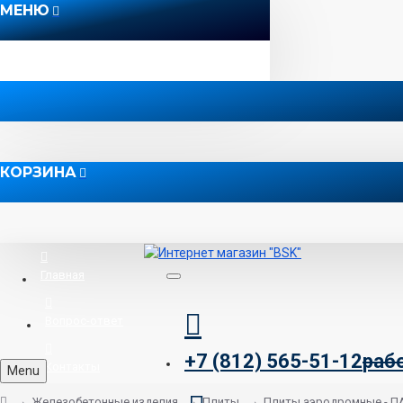
МЕНЮ
КОРЗИНА
Главная
Вопрос-ответ
+7 (812) 565-51-12
раб
Контакты
Menu
Железобетонные изделия
Плиты
Плиты аэродромные - П