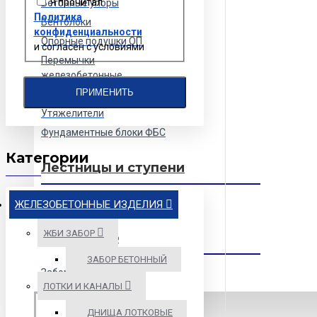
Я прочитал
Бетонные упоры
Политика
Вентблоки
конфиденциальности
Опорные подушки ОП
и согласен с условиями
Перемычки
железобетонные
ПРИМЕНИТЬ
Столбики сигнальные
Утяжелители
Фундаментные блоки ФБС
Категории
Лестницы и ступени
Лестничные ступени
ЖЕЛЕЗОБЕТОННЫЕ ИЗДЕЛИЯ
ЖБИ ЗАБОР
ЖБИ забор
ЗАБОР БЕТОННЫЙ
Забор бетонный
ЛОТКИ И КАНАЛЫ
ДНИЩА ЛОТКОВЫЕ