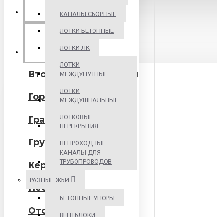
БИТУМНЫЕ
МАТЕРИАЛЫ
КАНАЛЫ СБОРНЫЕ
ЛОТКИ БЕТОННЫЕ
ИНЕРТНЫЕ
ЛОТКИ ЛК
МАТЕРИАЛЫ
ЛОТКИ
Вторичные материалы
МЕЖДУПУТНЫЕ
ЛОТКИ
Горная порода
МЕЖДУШПАЛЬНЫЕ
ЛОТКОВЫЕ
Гравий
ПЕРЕКРЫТИЯ
Грунт
НЕПРОХОДНЫЕ
КАНАЛЫ ДЛЯ
ТРУБОПРОВОДОВ
Керамзит
РАЗНЫЕ ЖБИ
Песок
БЕТОННЫЕ УПОРЫ
Отсев
ВЕНТБЛОКИ