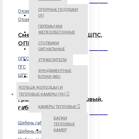
ОПОРНЫЕ ПОДУШКИ
Отсев гранитный
ОП
Отсев известняковый
ПЕРЕМЫЧКИ
ЖЕЛЕЗОБЕТОННЫЕ
Смеси песчаные ПГС, ЩПС,
ОПГС
СТОЛБИКИ
СИГНАЛЬНЫЕ
ОПГС
УТЯЖЕЛИТЕЛИ
ПГС
ФУНДАМЕНТНЫЕ
ЩПС
БЛОКИ ФБС
КОЛЬЦА (КОЛОДЦЫ) И
Щебень (гранитный,
ТЕПЛОВЫЕ КАМЕРЫ (ТК)
гравийный, известняковый,
КАМЕРЫ ТЕПЛОВЫЕ
габбро, малиновый)
БАЛКИ
Щебень габбро-диабаз
ТЕПЛОВЫХ
КАМЕР
Щебень гравийный