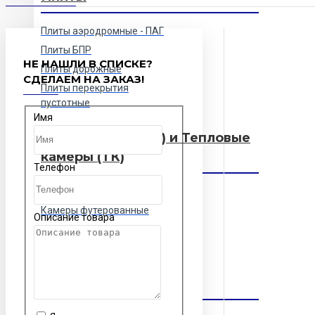
Плиты аэродромные - ПАГ
Плиты БПР
НЕ НАШЛИ В СПИСКЕ?
Плиты дорожные
СДЕЛАЕМ НА ЗАКАЗ!
Плиты перекрытия
пустотные
Имя
Кольца (колодцы) и Тепловые
камеры (ТК)
Телефон
Камеры тепловые
Камеры футерованные
Описание товара
Колодцы футерованные
Кольца и колодцы
Разные жби