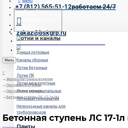
Menu
+7 (812) 565-51-12
работаем 24/7
Наш адрес
ЖЕЛЕЗОБЕТОННЫЕ
ИЗДЕЛИЯ
Заказать звонок
8 812 565 51 12
zakaz@bskgrp.ru
Лотки и каналы
Днища лотковые
Каналы сборные
Menu
Лотки бетонные
Лотки ЛК
Железобетонные изделия
Лотки междупутные
Лестницы и ступени
Лотки междушпальные
Лестничные ступени
Бетонная ступень ЛС 17-1л (п)
Лотковые перекрытия
Непроходные каналы для
трубопроводов
Бетонная ступень ЛС 17-1л 
Плиты