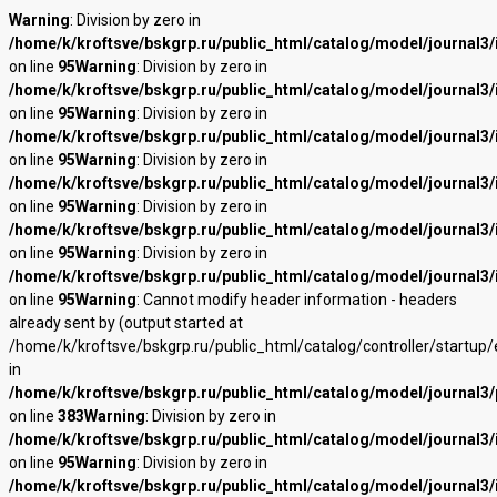
Warning
: Division by zero in
/home/k/kroftsve/bskgrp.ru/public_html/catalog/model/journal3
on line
95
Warning
: Division by zero in
/home/k/kroftsve/bskgrp.ru/public_html/catalog/model/journal3
on line
95
Warning
: Division by zero in
/home/k/kroftsve/bskgrp.ru/public_html/catalog/model/journal3
on line
95
Warning
: Division by zero in
/home/k/kroftsve/bskgrp.ru/public_html/catalog/model/journal3
on line
95
Warning
: Division by zero in
/home/k/kroftsve/bskgrp.ru/public_html/catalog/model/journal3
on line
95
Warning
: Division by zero in
/home/k/kroftsve/bskgrp.ru/public_html/catalog/model/journal3
on line
95
Warning
: Cannot modify header information - headers
already sent by (output started at
/home/k/kroftsve/bskgrp.ru/public_html/catalog/controller/startup/e
in
/home/k/kroftsve/bskgrp.ru/public_html/catalog/model/journal3
on line
383
Warning
: Division by zero in
/home/k/kroftsve/bskgrp.ru/public_html/catalog/model/journal3
on line
95
Warning
: Division by zero in
/home/k/kroftsve/bskgrp.ru/public_html/catalog/model/journal3