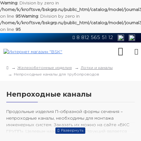
Warning
: Division by zero in
/home/k/kroftsve/bskgrp.ru/public_html/catalog/model/journal
on line
95
Warning
: Division by zero in
/home/k/kroftsve/bskgrp.ru/public_html/catalog/model/journal
on line
95
8 812 565 51 12
Железобетонные изделия
Лотки и каналы
Непроходные каналы для трубопроводов
Непроходные каналы
Продольные изделия П-образной формы сечения –
непроходные каналы, необходимы для монтажа
инженерных систем. Заказать их можно на сайте «БКС
ГРУПП». Целевым назначением конструкций является
обеспечение защиты от агрессивной внешней среды