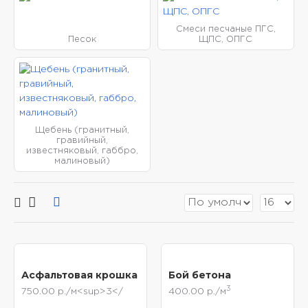
Смеси песчаные ПГС,
Песок
ЩПС, ОПГС
Щебень (гранитный,
гравийный,
известняковый, габбро,
малиновый)
Асфальтовая крошка
Бой бетона
3
750.00 р./м<sup>3</
400.00 р./м