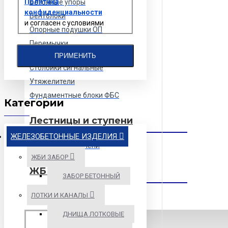
Политика
Бетонные упоры
конфиденциальности
Вентблоки
и согласен с условиями
Опорные подушки ОП
Перемычки
железобетонные
ПРИМЕНИТЬ
Столбики сигнальные
Утяжелители
Фундаментные блоки ФБС
Категории
Лестницы и ступени
ЖЕЛЕЗОБЕТОННЫЕ ИЗДЕЛИЯ
Лестничные ступени
ЖБИ ЗАБОР
ЖБИ забор
ЗАБОР БЕТОННЫЙ
ЛОТКИ И КАНАЛЫ
Забор бетонный
ДНИЩА ЛОТКОВЫЕ