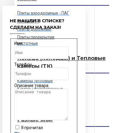
Плиты аэродромные - ПАГ
НЕ НАШЛИ В СПИСКЕ?
Плиты БПР
СДЕЛАЕМ НА ЗАКАЗ!
Плиты дорожные
Плиты перекрытия
Имя
пустотные
Кольца (колодцы) и Тепловые
Телефон
камеры (ТК)
Камеры тепловые
Описание товара
Камеры футерованные
Колодцы футерованные
Кольца и колодцы
Разные жби
Я прочитал