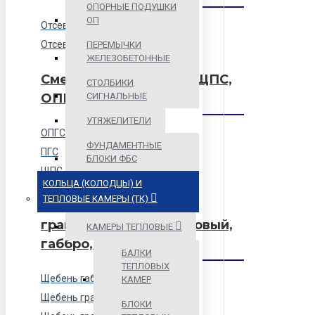
ОПОРНЫЕ ПОДУШКИ
ОП
Отсев гранитный
Отсев известняковый
ПЕРЕМЫЧКИ
ЖЕЛЕЗОБЕТОННЫЕ
Смеси песчаные ПГС, ЩПС,
СТОЛБИКИ
СИГНАЛЬНЫЕ
ОПГС
УТЯЖЕЛИТЕЛИ
ОПГС
ФУНДАМЕНТНЫЕ
ПГС
БЛОКИ ФБС
ЩПС
КОЛЬЦА (КОЛОДЦЫ) И
ТЕПЛОВЫЕ КАМЕРЫ (ТК)
Щебень (гранитный,
гравийный, известняковый,
КАМЕРЫ ТЕПЛОВЫЕ
габбро, малиновый)
БАЛКИ
ТЕПЛОВЫХ
Щебень габбро-диабаз
КАМЕР
Щебень гравийный
БЛОКИ