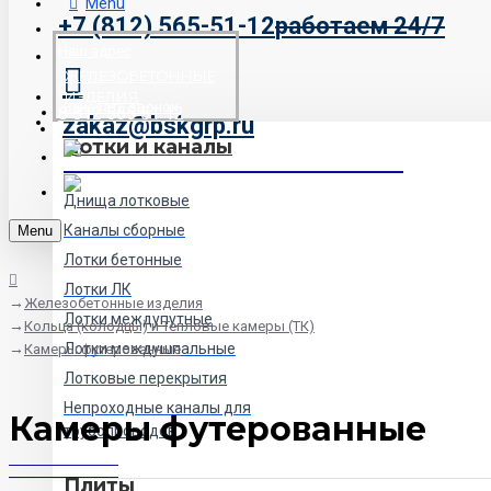
Menu
+7 (812) 565-51-12
работаем 24/7
Наш адрес
ЖЕЛЕЗОБЕТОННЫЕ
ИЗДЕЛИЯ
Заказать звонок
8 812 565 51 12
zakaz@bskgrp.ru
Лотки и каналы
Днища лотковые
Каналы сборные
Menu
Лотки бетонные
Лотки ЛК
Железобетонные изделия
Лотки междупутные
Кольца (колодцы) и Тепловые камеры (ТК)
Лотки междушпальные
Камеры футерованные
Лотковые перекрытия
Непроходные каналы для
Камеры футерованные
трубопроводов
Плиты