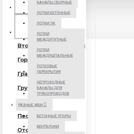
БИТУМНЫЕ
КАНАЛЫ СБОРНЫЕ
МАТЕРИАЛЫ
ЛОТКИ БЕТОННЫЕ
ЛОТКИ ЛК
ИНЕРТНЫЕ
МАТЕРИАЛЫ
ЛОТКИ
МЕЖДУПУТНЫЕ
Вторичные материалы
ЛОТКИ
МЕЖДУШПАЛЬНЫЕ
Горная порода
ЛОТКОВЫЕ
ПЕРЕКРЫТИЯ
Гравий
НЕПРОХОДНЫЕ
Грунт
КАНАЛЫ ДЛЯ
ТРУБОПРОВОДОВ
Керамзит
РАЗНЫЕ ЖБИ
Песок
БЕТОННЫЕ УПОРЫ
ВЕНТБЛОКИ
Отсев