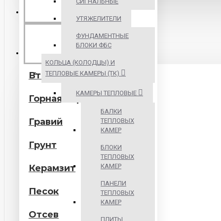
СИГНАЛЬНЫЕ
БИТУМНЫЕ
МАТЕРИАЛЫ
УТЯЖЕЛИТЕЛИ
ФУНДАМЕНТНЫЕ
ИНЕРТНЫЕ
БЛОКИ ФБС
МАТЕРИАЛЫ
КОЛЬЦА (КОЛОДЦЫ) И
ТЕПЛОВЫЕ КАМЕРЫ (ТК)
Вторичные материалы
КАМЕРЫ ТЕПЛОВЫЕ
Горная порода
БАЛКИ
Гравий
ТЕПЛОВЫХ
КАМЕР
Грунт
БЛОКИ
ТЕПЛОВЫХ
КАМЕР
Керамзит
ПАНЕЛИ
Песок
ТЕПЛОВЫХ
КАМЕР
Отсев
ПЛИТЫ