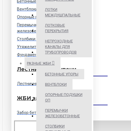
Бетонные упоры
Вентблоки
ЛОТКИ
МЕЖДУШПАЛЬНЫЕ
Опорные подушки ОП
Перемычки
ЛОТКОВЫЕ
железобетонные
ПЕРЕКРЫТИЯ
Столбики сигнальные
НЕПРОХОДНЫЕ
Утяжелители
КАНАЛЫ ДЛЯ
ТРУБОПРОВОДОВ
Фундаментные блоки ФБС
РАЗНЫЕ ЖБИ
Лестницы и ступени
БЕТОННЫЕ УПОРЫ
Лестничные ступени
ВЕНТБЛОКИ
ОПОРНЫЕ ПОДУШКИ
ЖБИ забор
ОП
ПЕРЕМЫЧКИ
Забор бетонный
ЖЕЛЕЗОБЕТОННЫЕ
СТОЛБИКИ