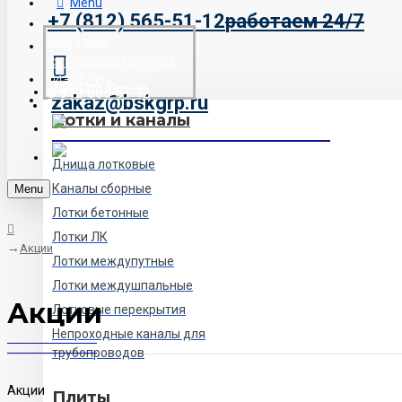
Menu
+7 (812) 565-51-12
работаем 24/7
Наш адрес
ЖЕЛЕЗОБЕТОННЫЕ
ИЗДЕЛИЯ
Заказать звонок
8 812 565 51 12
zakaz@bskgrp.ru
Лотки и каналы
Днища лотковые
Каналы сборные
Menu
Лотки бетонные
Лотки ЛК
Акции
Лотки междупутные
Лотки междушпальные
Акции
Лотковые перекрытия
Непроходные каналы для
трубопроводов
Акции
Плиты