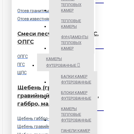
ТЕПЛОВЫХ
КАМЕР
Отсев гранитный
Отсев известняковый
ТЕПЛОВЫЕ
КАМЕРЫ
Смеси песчаные ПГС, ЩПС,
ФУНДАМЕНТЫ
ОПГС
ТЕПЛОВЫХ
КАМЕР
ОПГС
КАМЕРЫ
ПГС
ФУТЕРОВАННЫЕ
ЩПС
БАЛКИ КАМЕР
ФУТЕРОВАННЫЕ
Щебень (гранитный,
БЛОКИ КАМЕР
гравийный, известняковый,
ФУТЕРОВАННЫЕ
габбро, малиновый)
КАМЕРЫ
ТЕПЛОВЫЕ
Щебень габбро-диабаз
ФУТЕРОВАННЫЕ
Щебень гравийный
ПАНЕЛИ КАМЕР