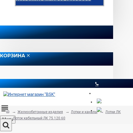
КОРЗИНА
8 812 565 51 12
Железобетонные изделия
Лотки и каналы
Лотки ЛК
Лоток кабельный ЛК 75.120.60
Menu