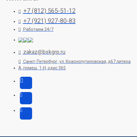
+7 (812) 565-51-12
+7 (921) 927-80-83
Работаем 24/7
zakaz@bskgrp.ru
Санкт-Петербург, ул. Краснопутиловская, д67 литера
А, помещ. 1-H, одис 365