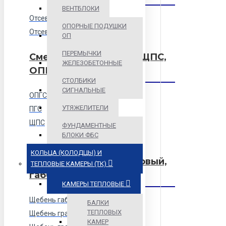
ВЕНТБЛОКИ
Отсев гранитный
ОПОРНЫЕ ПОДУШКИ
Отсев известняковый
ОП
ПЕРЕМЫЧКИ
Смеси песчаные ПГС, ЩПС,
ЖЕЛЕЗОБЕТОННЫЕ
ОПГС
СТОЛБИКИ
СИГНАЛЬНЫЕ
ОПГС
УТЯЖЕЛИТЕЛИ
ПГС
ЩПС
ФУНДАМЕНТНЫЕ
БЛОКИ ФБС
Щебень (гранитный,
КОЛЬЦА (КОЛОДЦЫ) И
гравийный, известняковый,
ТЕПЛОВЫЕ КАМЕРЫ (ТК)
габбро, малиновый)
КАМЕРЫ ТЕПЛОВЫЕ
Щебень габбро-диабаз
БАЛКИ
ТЕПЛОВЫХ
Щебень гравийный
КАМЕР