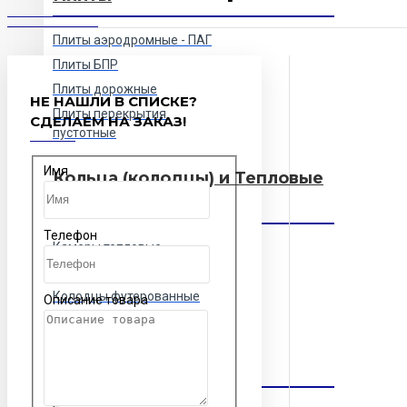
Плиты аэродромные - ПАГ
Плиты БПР
Плиты дорожные
НЕ НАШЛИ В СПИСКЕ?
Плиты перекрытия
СДЕЛАЕМ НА ЗАКАЗ!
пустотные
Имя
Кольца (колодцы) и Тепловые
камеры (ТК)
Телефон
Камеры тепловые
Камеры футерованные
Колодцы футерованные
Описание товара
Кольца и колодцы
Разные жби