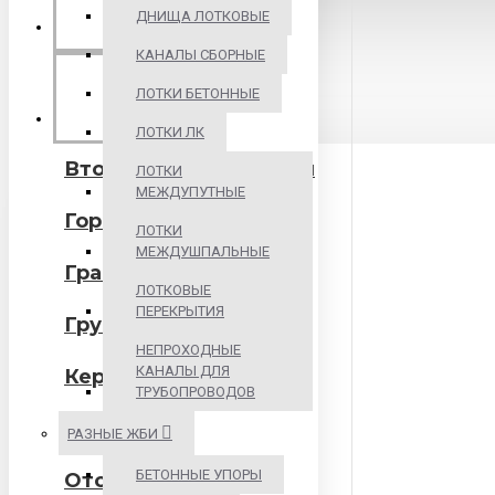
БИТУМНЫЕ
ДНИЩА ЛОТКОВЫЕ
МАТЕРИАЛЫ
КАНАЛЫ СБОРНЫЕ
ЛОТКИ БЕТОННЫЕ
ИНЕРТНЫЕ
МАТЕРИАЛЫ
ЛОТКИ ЛК
Вторичные материалы
ЛОТКИ
МЕЖДУПУТНЫЕ
Горная порода
ЛОТКИ
МЕЖДУШПАЛЬНЫЕ
Гравий
ЛОТКОВЫЕ
ПЕРЕКРЫТИЯ
Грунт
НЕПРОХОДНЫЕ
КАНАЛЫ ДЛЯ
Керамзит
ТРУБОПРОВОДОВ
Песок
РАЗНЫЕ ЖБИ
БЕТОННЫЕ УПОРЫ
Отсев