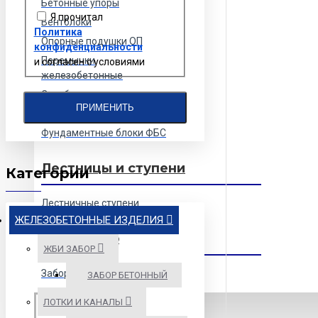
Бетонные упоры
Я прочитал
Вентблоки
Политика
Опорные подушки ОП
конфиденциальности
Перемычки
и согласен с условиями
железобетонные
Столбики сигнальные
ПРИМЕНИТЬ
Утяжелители
Фундаментные блоки ФБС
Лестницы и ступени
Категории
Лестничные ступени
ЖЕЛЕЗОБЕТОННЫЕ ИЗДЕЛИЯ
ЖБИ забор
ЖБИ ЗАБОР
Забор бетонный
ЗАБОР БЕТОННЫЙ
ЛОТКИ И КАНАЛЫ