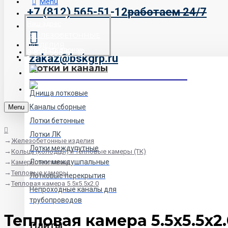
Menu
+7 (812) 565-51-12
работаем 24/7
Наш адрес
ЖЕЛЕЗОБЕТОННЫЕ
ИЗДЕЛИЯ
Заказать звонок
8 812 565 51 12
zakaz@bskgrp.ru
Лотки и каналы
Днища лотковые
Каналы сборные
Menu
Лотки бетонные
Лотки ЛК
Железобетонные изделия
Лотки междупутные
Кольца (колодцы) и Тепловые камеры (ТК)
Лотки междушпальные
Камеры тепловые
Тепловые камеры
Лотковые перекрытия
Тепловая камера 5.5x5.5х2.0
Непроходные каналы для
трубопроводов
Тепловая камера 5.5x5.5х2
Плиты