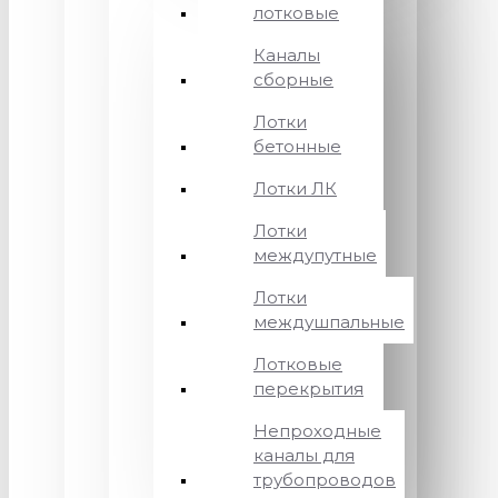
лотковые
Каналы
сборные
Лотки
бетонные
Лотки ЛК
Лотки
междупутные
Лотки
междушпальные
Лотковые
перекрытия
Непроходные
каналы для
трубопроводов