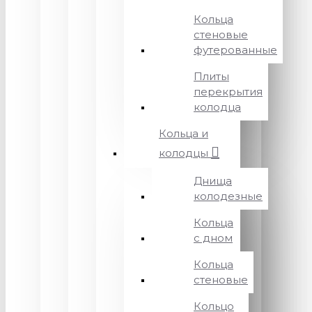
Кольца
стеновые
футерованные
Плиты
перекрытия
колодца
Кольца и
колодцы
Днища
колодезные
Кольца
с дном
Кольца
стеновые
Кольцо