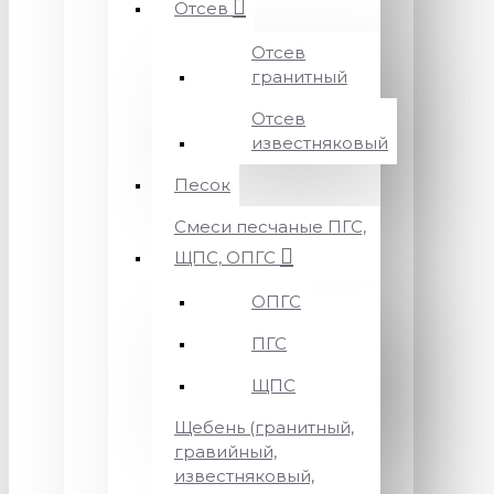
Отсев
Отсев
гранитный
Отсев
известняковый
Песок
Смеси песчаные ПГС,
ЩПС, ОПГС
ОПГС
ПГС
ЩПС
Щебень (гранитный,
гравийный,
известняковый,