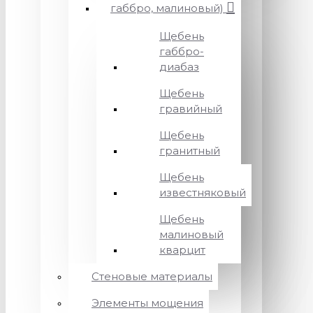
габбро, малиновый)
Щебень
габбро-
диабаз
Щебень
гравийный
Щебень
гранитный
Щебень
известняковый
Щебень
малиновый
кварцит
Стеновые материалы
Элементы мощения