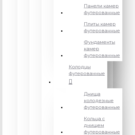
Панели камер
футерованные
Плиты камер
футерованные
Фундаменты
камер
футерованные
Колодцы
футерованные
Днища
колодезные
футерованные
Кольца с
днищем
футерованные