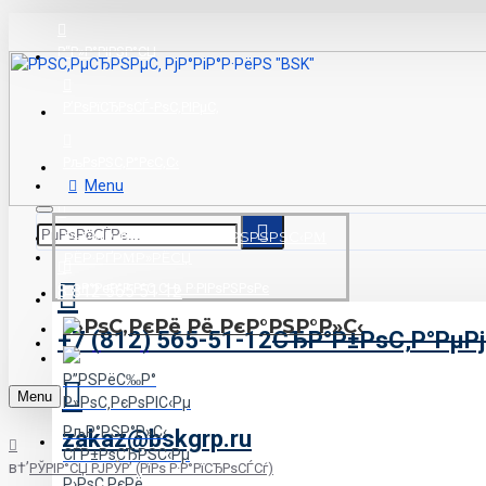
Р“Р»Р°РІРЅР°СЏ
Р’РѕРїСЂРѕСЃ-РѕС‚РІРµС‚
РљРѕРЅС‚Р°РєС‚С‹
Menu
РќР°С€ Р°РґСЂРµСЃ
Р–РΜР»РΜР·РЅР±РΜС‚РЅРЅРЅС‹РΜ
РЁР·РҐРΜР»РЁСЏ
Р—Р°РєР°Р·Р°С‚СЊ Р·РІРѕРЅРѕРє
8 812 565 51 12
Р›РѕС‚РєРё Рё РєР°РЅР°Р»С‹
+7 (812) 565-51-12
СЂР°Р±РѕС‚Р°РµРј
Р”РЅРёС‰Р°
Menu
Р»РѕС‚РєРѕРІС‹Рµ
РљР°РЅР°Р»С‹
zakaz@bskgrp.ru
СЃР±РѕСЂРЅС‹Рµ
РЎРІР°СЏ РЈРЎР’ (РїРѕ Р·Р°РїСЂРѕСЃСѓ)
Р›РѕС‚РєРё