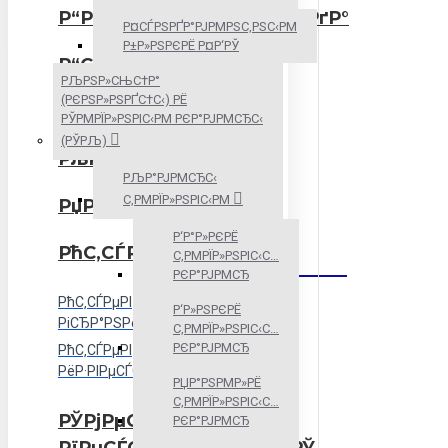
Р“РѕСЂРЅР°СЏ РїРѕСЂРѕРґР°
Р¤СЃРЅРҐР°РЈРΜРЅС‚РЅС‹РΜ
Р±Р»РЅРЄРЁ Р¤Р‘РЎ
Р“СЂР°РІРёР№
РЉРЅР»СЊС†Р°
(РЄРЅР»РЅРҐС†С‹) РЁ
Р“СЂСѓРЅС‚
РЎРΜРЇР»РЅРІС‹РΜ РЄР°РЈРΜСЂС‹
(РЎРЉ)
РљРµСЂР°РјР·РёС‚
РЉР°РЈРΜСЂС‹
С‚РΜРЇР»РЅРІС‹РΜ
РџРµСЃРѕРє
Р‘Р°Р»РЄРЁ
РћС‚СЃРµРІ
С‚РΜРЇР»РЅРІС‹С…
РЄР°РЈРΜСЂ
РћС‚СЃРµРІ
Р‘Р»РЅРЄРЁ
РіСЂР°РЅРёС‚РЅС‹Р№
С‚РΜРЇР»РЅРІС‹С…
РЄР°РЈРΜСЂ
РћС‚СЃРµРІ
РёР·РІРµСЃС‚РЅСЏРєРѕРІС‹Р№
РЏР°РЅРΜР»РЁ
С‚РΜРЇР»РЅРІС‹С…
РЎРјРµСЃРё
РЄР°РЈРΜСЂ