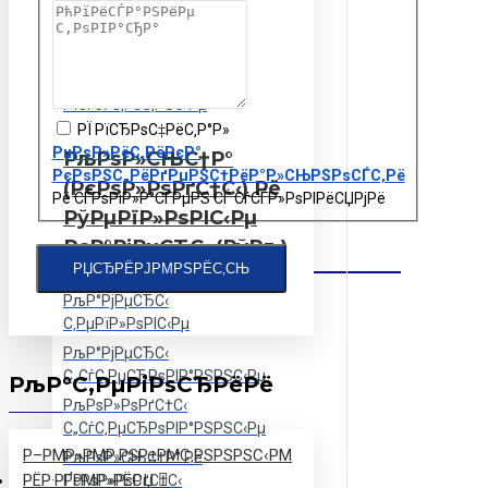
РџР»РёС‚С‹
РґРѕСЂРѕР¶РЅС‹Рµ
РџР»РёС‚С‹
РїРµСЂРµРєСЂС‹С‚РёСЏ
РїСѓСЃС‚РѕС‚РЅС‹Рµ
РЇ РїСЂРѕС‡РёС‚Р°Р»
РџРѕР»РёС‚РёРєР°
РљРѕР»СЊС†Р°
РєРѕРЅС„РёРґРµРЅС†РёР°Р»СЊРЅРѕСЃС‚Рё
(РєРѕР»РѕРґС†С‹) Рё
Рё СЃРѕРіР»Р°СЃРµРЅ СЃ СѓСЃР»РѕРІРёСЏРјРё
РўРµРїР»РѕРІС‹Рµ
РєР°РјРµСЂС‹ (РўРљ)
РЏСЂРЁРЈРΜРЅРЁС‚СЊ
РљР°РјРµСЂС‹
С‚РµРїР»РѕРІС‹Рµ
РљР°РјРµСЂС‹
С„СѓС‚РµСЂРѕРІР°РЅРЅС‹Рµ
РљР°С‚РµРіРѕСЂРёРё
РљРѕР»РѕРґС†С‹
С„СѓС‚РµСЂРѕРІР°РЅРЅС‹Рµ
Р–РΜР»РΜР·РЅР±РΜС‚РЅРЅРЅС‹РΜ
РљРѕР»СЊС†Р° Рё
РЁР·РҐРΜР»РЁСЏ
РєРѕР»РѕРґС†С‹