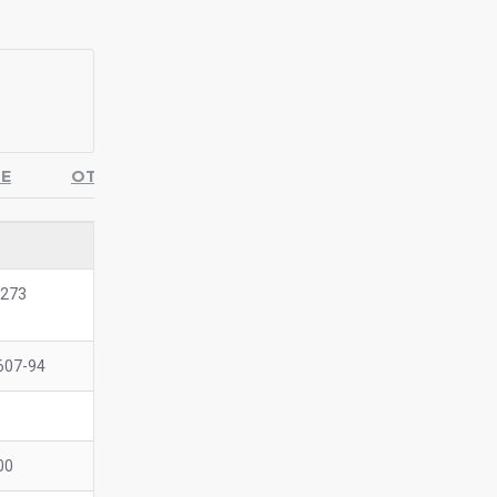
Е
ОТЗЫВЫ
 273
607-94
00