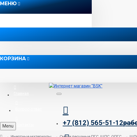
МЕНЮ
КОРЗИНА
Главная
Вопрос-ответ
+7 (812) 565-51-12
раб
Контакты
Menu
Инертные материалы
Смеси песчаные ПГС, ЩПС, ОПГС
ЩП