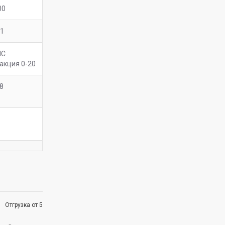
00
.1
ПС
акция 0-20
,8
Отгрузка от 5